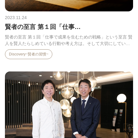
2023.11.24
賢者の至言 第１回「仕事…
賢者の至言 第１回「仕事で成果を生むための戦略」という至言 賢
人を賢人たらしめている行動や考え方は。そして大切にしてい
る…
Discovery~賢者の習慣~