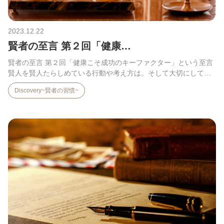
2023.12.22
賢者の至言 第２回「健康…
賢者の至言 第２回「健康こそ成功のキーファクター」という至言
賢人を賢人たらしめている行動や考え方は。そして大切にして
い…
Discovery~賢者の習慣~