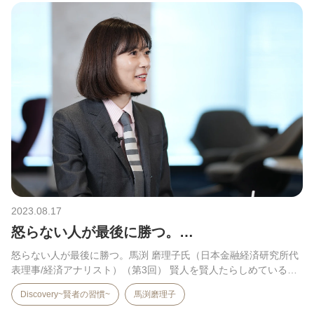
2023.08.17
怒らない人が最後に勝つ。…
怒らない人が最後に勝つ。馬渕 磨理子氏（日本金融経済研究所代
表理事/経済アナリスト）（第3回） 賢人を賢人たらしめている…
Discovery~賢者の習慣~
馬渕磨理子