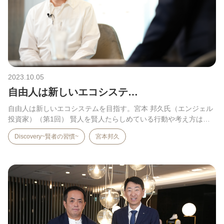
2023.10.05
自由人は新しいエコシステ…
自由人は新しいエコシステムを目指す。宮本 邦久氏（エンジェル
投資家）（第1回） 賢人を賢人たらしめている行動や考え方は。
…
Discovery~賢者の習慣~
宮本邦久