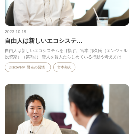
2023.10.19
自由人は新しいエコシステ…
自由人は新しいエコシステムを目指す。宮本 邦久氏（エンジェル
投資家）（第3回） 賢人を賢人たらしめている行動や考え方は。
…
Discovery~賢者の習慣~
宮本邦久