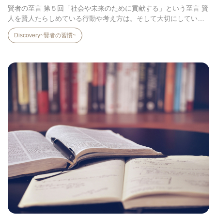
賢者の至言 第５回「社会や未来のために貢献する」という至言 賢
人を賢人たらしめている行動や考え方は。そして大切にしてい
る…
Discovery~賢者の習慣~