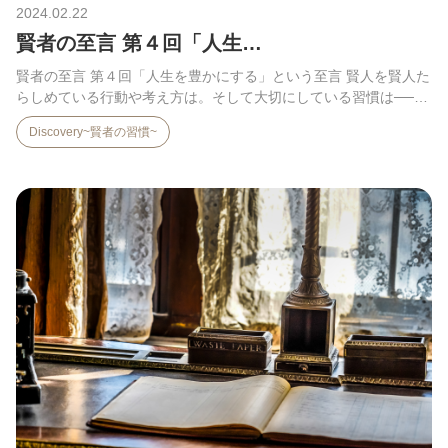
2024.02.22
賢者の至言 第４回「人生…
賢者の至言 第４回「人生を豊かにする」という至言 賢人を賢人た
らしめている行動や考え方は。そして大切にしている習慣は──…
Discovery~賢者の習慣~