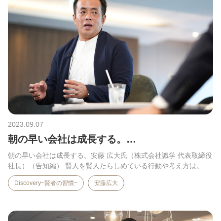
2023.09.07
朝の早い会社は成長する。…
朝の早い会社は成長する。安藤 広大氏（株式会社識学 代表取締役
社長）（告知編） 賢人を賢人たらしめている行動や考え方は。…
Discovery~賢者の習慣~
安藤広大