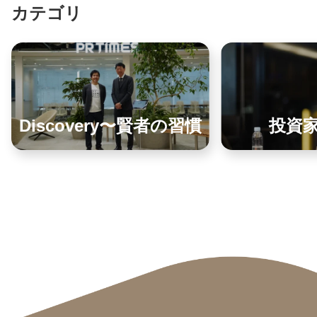
カテゴリ
Discovery〜賢者の習慣
投資