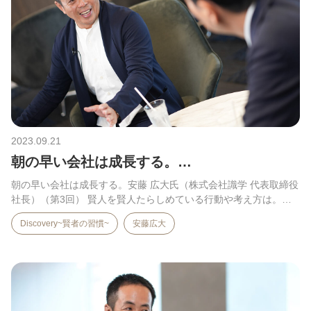
2023.09.21
朝の早い会社は成長する。…
朝の早い会社は成長する。安藤 広大氏（株式会社識学 代表取締役
社長）（第3回） 賢人を賢人たらしめている行動や考え方は。…
Discovery~賢者の習慣~
安藤広大