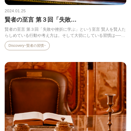
2024.01.25
賢者の至言 第３回「失敗…
賢者の至言 第３回「失敗や挫折に学ぶ」という至言 賢人を賢人た
らしめている行動や考え方は。そして大切にしている習慣は──…
Discovery~賢者の習慣~