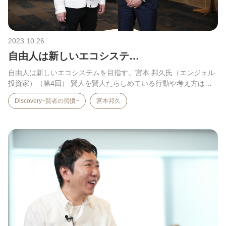
2023.10.26
自由人は新しいエコシステ…
自由人は新しいエコシステムを目指す。宮本 邦久氏（エンジェル
投資家）（第4回） 賢人を賢人たらしめている行動や考え方は。
…
Discovery~賢者の習慣~
宮本邦久