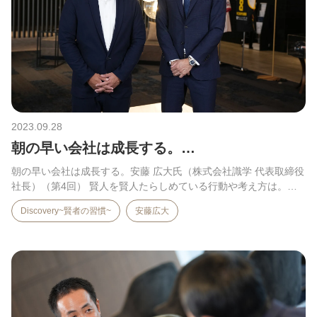
2023.09.28
朝の早い会社は成長する。…
朝の早い会社は成長する。安藤 広大氏（株式会社識学 代表取締役
社長）（第4回） 賢人を賢人たらしめている行動や考え方は。…
Discovery~賢者の習慣~
安藤広大