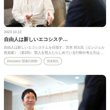
2023.10.12
自由人は新しいエコシステ…
自由人は新しいエコシステムを目指す。宮本 邦久氏（エンジェル
投資家）（第2回） 賢人を賢人たらしめている行動や考え方は。
…
Discovery~賢者の習慣~
宮本邦久