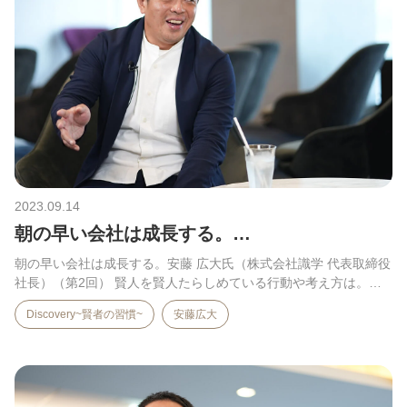
2023.09.14
朝の早い会社は成長する。…
朝の早い会社は成長する。安藤 広大氏（株式会社識学 代表取締役
社長）（第2回） 賢人を賢人たらしめている行動や考え方は。…
Discovery~賢者の習慣~
安藤広大