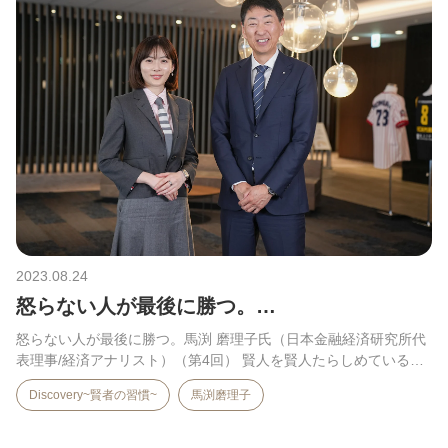
2023.08.24
怒らない人が最後に勝つ。…
怒らない人が最後に勝つ。馬渕 磨理子氏（日本金融経済研究所代
表理事/経済アナリスト）（第4回） 賢人を賢人たらしめている…
Discovery~賢者の習慣~
馬渕磨理子