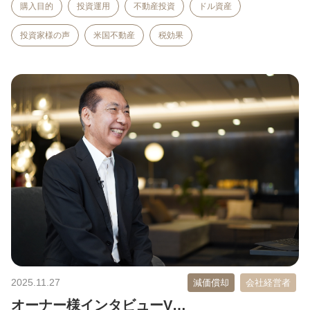
購入目的
投資運用
不動産投資
ドル資産
投資家様の声
米国不動産
税効果
2025.11.27
減価償却
会社経営者
オーナー様インタビューV…