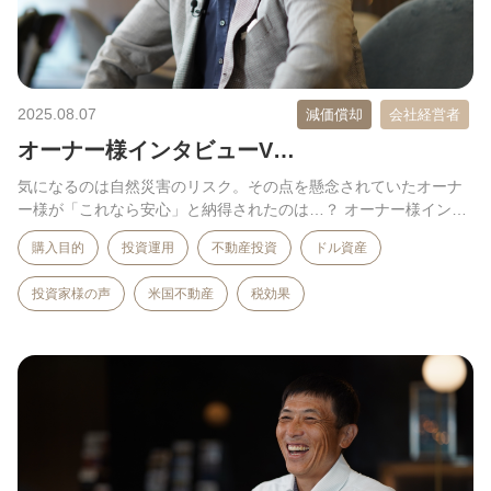
2025.08.07
減価償却
会社経営者
オーナー様インタビューV…
気になるのは自然災害のリスク。その点を懸念されていたオーナ
ー様が「これなら安心」と納得されたのは…？ オーナー様インタ
ビ…
購入目的
投資運用
不動産投資
ドル資産
投資家様の声
米国不動産
税効果