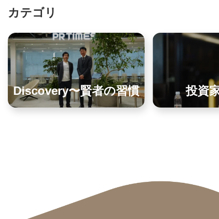
カテゴリ
Discovery〜賢者の習慣
投資