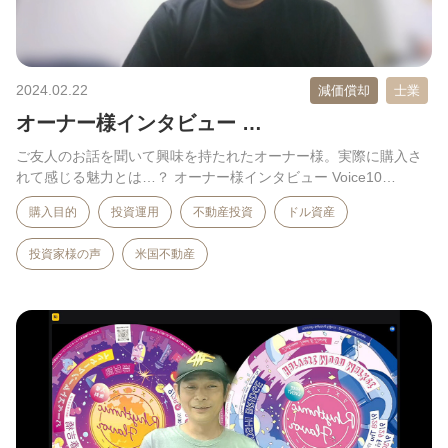
2024.02.22
減価償却
士業
オーナー様インタビュー …
ご友人のお話を聞いて興味を持たれたオーナー様。実際に購入さ
れて感じる魅力とは…？ オーナー様インタビュー Voice10…
購入目的
投資運用
不動産投資
ドル資産
投資家様の声
米国不動産