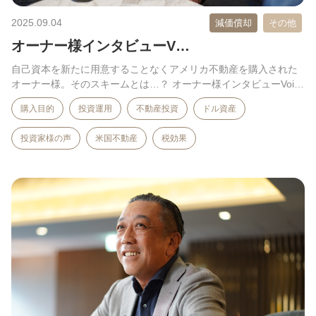
2025.09.04
減価償却
その他
オーナー様インタビューV…
自己資本を新たに用意することなくアメリカ不動産を購入された
オーナー様。そのスキームとは…？ オーナー様インタビューVoi…
購入目的
投資運用
不動産投資
ドル資産
投資家様の声
米国不動産
税効果