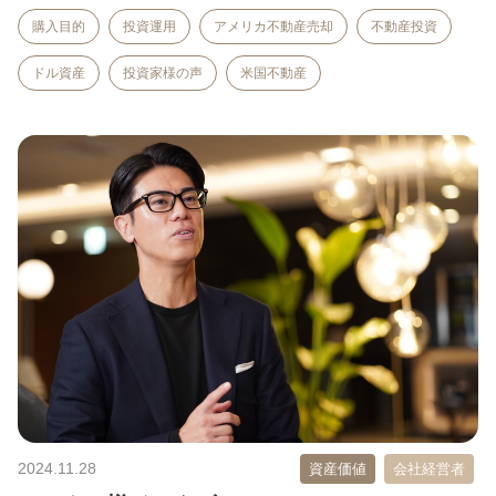
購入目的
投資運用
アメリカ不動産売却
不動産投資
ドル資産
投資家様の声
米国不動産
2024.11.28
資産価値
会社経営者