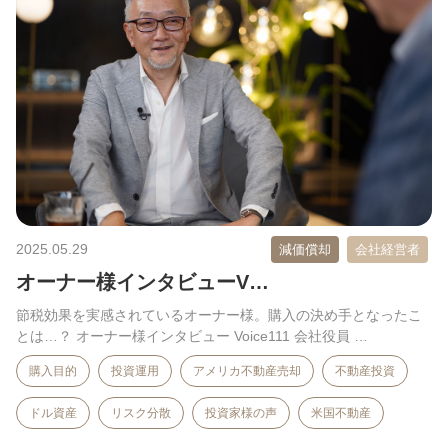
2025.05.29
減価償却
会社経営者
オーナー様インタビューV…
節税効果を実感されているオーナー様。購入の決め手となったこ
とは…？ オーナー様インタビュー Voice111 会社役員 …
購入目的
投資運用
アメリカ不動産売却
不動産投資
ドル資産
リスク分散
投資家様の声
米国不動産