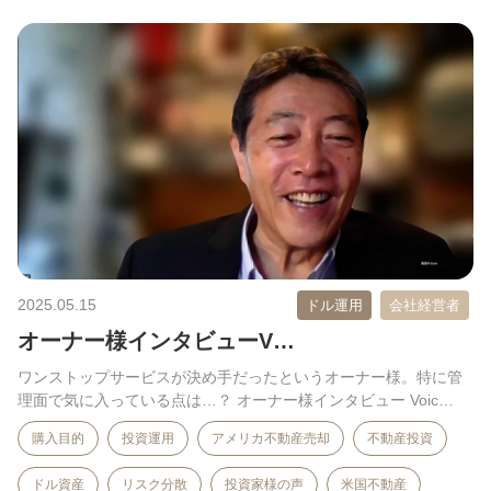
2025.05.15
ドル運用
会社経営者
オーナー様インタビューV…
ワンストップサービスが決め手だったというオーナー様。特に管
理面で気に入っている点は…？ オーナー様インタビュー Voic…
購入目的
投資運用
アメリカ不動産売却
不動産投資
ドル資産
リスク分散
投資家様の声
米国不動産