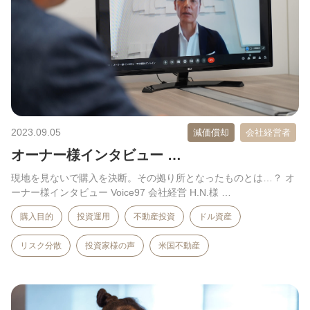
2023.09.05
減価償却
会社経営者
オーナー様インタビュー …
現地を見ないで購入を決断。その拠り所となったものとは…？ オ
ーナー様インタビュー Voice97 会社経営 H.N.様 …
購入目的
投資運用
不動産投資
ドル資産
リスク分散
投資家様の声
米国不動産