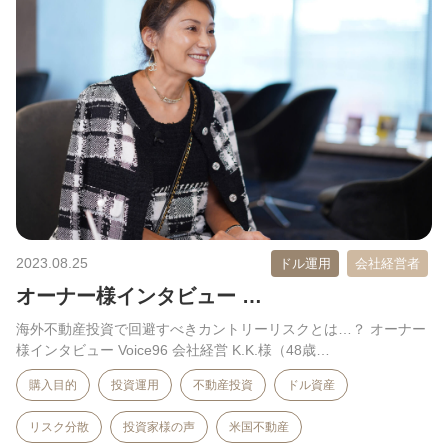
2023.08.25
ドル運用
会社経営者
オーナー様インタビュー …
海外不動産投資で回避すべきカントリーリスクとは…？ オーナー
様インタビュー Voice96 会社経営 K.K.様（48歳…
購入目的
投資運用
不動産投資
ドル資産
リスク分散
投資家様の声
米国不動産