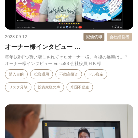
2023.09.12
減価償却
会社経営者
オーナー様インタビュー …
毎年1棟ずつ買い増しされてきたオーナー様。今後の展望は…？
オーナー様インタビュー Voice98 会社役員 H.K.様…
購入目的
投資運用
不動産投資
ドル資産
リスク分散
投資家様の声
米国不動産