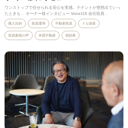
ワンストップで任せられる安心を実感。テナントが突然出ていっ
たときも… オーナー様インタビュー Voice116 会社役員…
購入目的
投資運用
不動産投資
ドル資産
投資家様の声
米国不動産
税効果