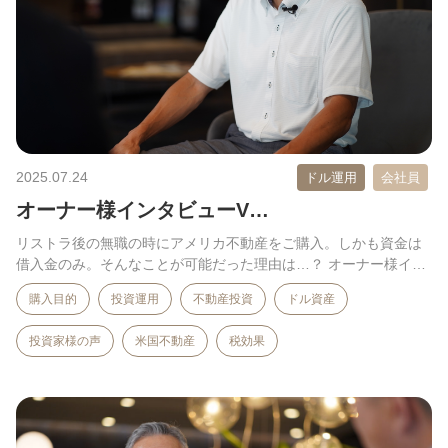
2025.07.24
ドル運用
会社員
オーナー様インタビューV…
リストラ後の無職の時にアメリカ不動産をご購入。しかも資金は
借入金のみ。そんなことが可能だった理由は…？ オーナー様イン
タ…
購入目的
投資運用
不動産投資
ドル資産
投資家様の声
米国不動産
税効果