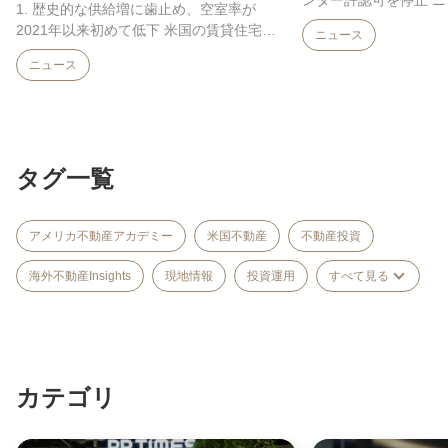
ンター許認可を停止 
1. 歴史的な供給増に歯止め、空室率が
シー・ホークル知事は7
2021年以来初めて低下 米国の賃貸住宅市
ニュース
場に、長く続いた需給悪化が止まり始めた
ニュース
可…
タグ一覧
アメリカ不動産アカデミー
米国不動産
不動産投資
海外不動産Insights
現地情報
投資運用
すべて見る
カテゴリ