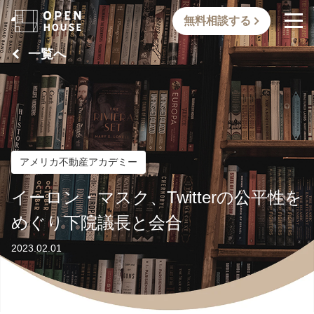
無料相談する
一覧へ
アメリカ不動産アカデミー
イーロン・マスク、Twitterの公平性を
めぐり下院議長と会合
2023.02.01