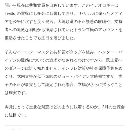
問から現在は共和党員を自称しています。このイデオロギーは
Twitterの買収にも多分に影響しており、リベラルに偏ったメディ
アを公平に戻すと度々発言。大統領選の不正疑惑の吹聴や、支持
者への過激な扇動から凍結されていたトランプ氏のアカウントを
復活させたことでも注目を浴びました。
そんなイーロン・マスクと共和党がタッグを組み、ハンター・バ
イデンの疑惑についての追求がなされるわけですから、民主党へ
のダメージは計り知れません。インフレ対策や社会保障予算をめ
ぐり、党内支持が低下気味のジョー・バイデン大統領ですが、実
子の不正が事実として認定された場合、立場がさらに揺らぐこと
は確実です。
両党にとって重要な疑惑はどのように決着するのか。2月の公聴会
に注目です。