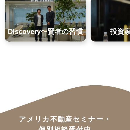
Discovery〜賢者の習慣
投資
アメリカ不動産セミナー・
個別相談受付中