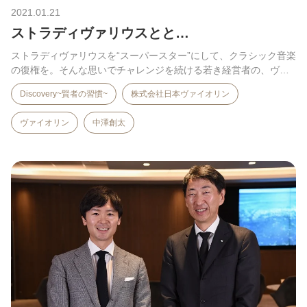
2021.01.21
ストラディヴァリウスとと…
ストラディヴァリウスを“スーパースター”にして、クラシック音楽
の復権を。そんな思いでチャレンジを続ける若き経営者の、ヴ
ァ…
Discovery~賢者の習慣~
株式会社日本ヴァイオリン
ヴァイオリン
中澤創太