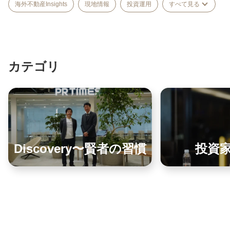
海外不動産Insights
現地情報
投資運用
すべて見る
カテゴリ
Discovery〜賢者の習慣
投資