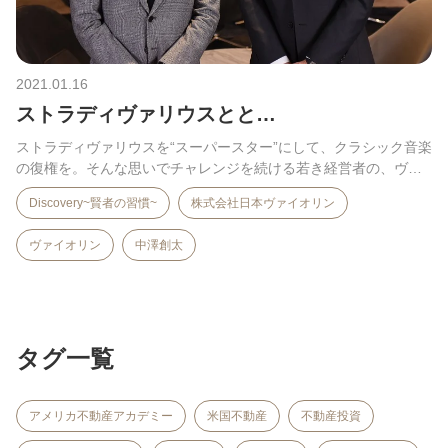
2021.01.16
ストラディヴァリウスとと…
ストラディヴァリウスを“スーパースター”にして、クラシック音楽
の復権を。そんな思いでチャレンジを続ける若き経営者の、ヴ
ァ…
Discovery~賢者の習慣~
株式会社日本ヴァイオリン
ヴァイオリン
中澤創太
タグ一覧
アメリカ不動産アカデミー
米国不動産
不動産投資