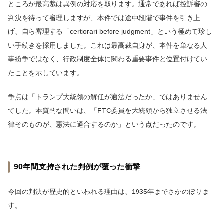
ところが最高裁は異例の対応を取ります。通常であれば控訴審の
判決を待って審理しますが、本件では途中段階で事件を引き上
げ、自ら審理する「certiorari before judgment」という極めて珍し
い手続きを採用しました。これは最高裁自身が、本件を単なる人
事紛争ではなく、行政制度全体に関わる重要事件と位置付けてい
たことを示しています。
争点は「トランプ大統領の解任が適法だったか」ではありません
でした。本質的な問いは、「FTC委員を大統領から独立させる法
律そのものが、憲法に適合するのか」という点だったのです。
90年間支持された判例が覆った衝撃
今回の判決が歴史的といわれる理由は、1935年までさかのぼりま
す。