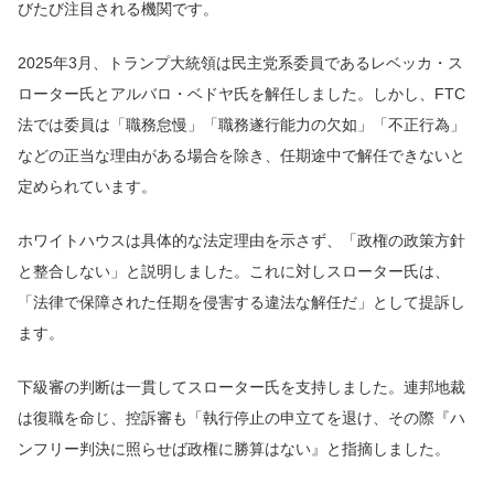
びたび注目される機関です。
2025年3月、トランプ大統領は民主党系委員であるレベッカ・ス
ローター氏とアルバロ・ベドヤ氏を解任しました。しかし、FTC
法では委員は「職務怠慢」「職務遂行能力の欠如」「不正行為」
などの正当な理由がある場合を除き、任期途中で解任できないと
定められています。
ホワイトハウスは具体的な法定理由を示さず、「政権の政策方針
と整合しない」と説明しました。これに対しスローター氏は、
「法律で保障された任期を侵害する違法な解任だ」として提訴し
ます。
下級審の判断は一貫してスローター氏を支持しました。連邦地裁
は復職を命じ、控訴審も「執行停止の申立てを退け、その際『ハ
ンフリー判決に照らせば政権に勝算はない』と指摘しました。