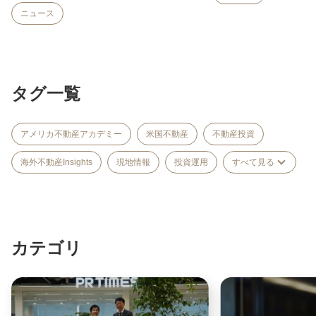
場に、長く続いた需給悪化が止まり始めた
ニュース
可…
タグ一覧
アメリカ不動産アカデミー
米国不動産
不動産投資
海外不動産Insights
現地情報
投資運用
すべて見る
カテゴリ