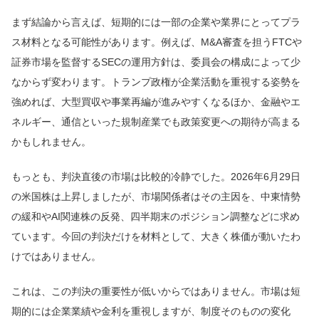
まず結論から言えば、短期的には一部の企業や業界にとってプラ
ス材料となる可能性があります。例えば、M&A審査を担うFTCや
証券市場を監督するSECの運用方針は、委員会の構成によって少
なからず変わります。トランプ政権が企業活動を重視する姿勢を
強めれば、大型買収や事業再編が進みやすくなるほか、金融やエ
ネルギー、通信といった規制産業でも政策変更への期待が高まる
かもしれません。
もっとも、判決直後の市場は比較的冷静でした。2026年6月29日
の米国株は上昇しましたが、市場関係者はその主因を、中東情勢
の緩和やAI関連株の反発、四半期末のポジション調整などに求め
ています。今回の判決だけを材料として、大きく株価が動いたわ
けではありません。
これは、この判決の重要性が低いからではありません。市場は短
期的には企業業績や金利を重視しますが、制度そのものの変化