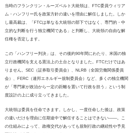
当時のフランクリン・ルーズベルト大統領は、FTC委員ウィリア
ム・ハンフリー氏を政策方針の違いを理由に解任しました。しか
し最高裁は、「FTCは単なる大統領の部下ではなく、専門的・中
立的な判断を行う独立機関である」と判断し、大統領の自由な解
任権を否定します。
この「ハンフリー判決」は、その後約90年間にわたり、米国の独
立行政機関を支える憲法上の土台となりました。FTCだけではあ
りません。SEC（証券取引委員会）、NLRB（全国労働関係委員
会）、FERC（連邦エネルギー規制委員会）など、多くの独立機関
が「専門家が政治から一定の距離を置いて行政を担う」という制
度設計の上に成り立ってきました。
大統領は委員を任命できます。しかし、一度任命した後は、政策
の違いだけを理由に任期途中で解任することはできない――。こ
の仕組みによって、政権交代があっても規制行政の継続性や予見