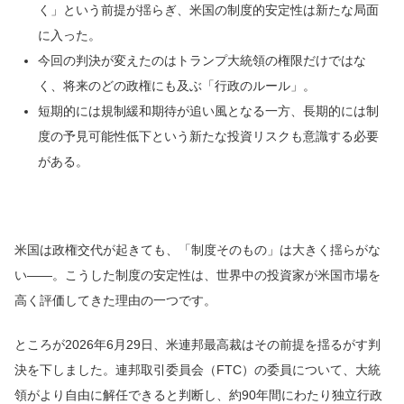
く」という前提が揺らぎ、米国の制度的安定性は新たな局面
に入った。
今回の判決が変えたのはトランプ大統領の権限だけではな
く、将来のどの政権にも及ぶ「行政のルール」。
短期的には規制緩和期待が追い風となる一方、長期的には制
度の予見可能性低下という新たな投資リスクも意識する必要
がある。
米国は政権交代が起きても、「制度そのもの」は大きく揺らがな
い――。こうした制度の安定性は、世界中の投資家が米国市場を
高く評価してきた理由の一つです。
ところが2026年6月29日、米連邦最高裁はその前提を揺るがす判
決を下しました。連邦取引委員会（FTC）の委員について、大統
領がより自由に解任できると判断し、約90年間にわたり独立行政