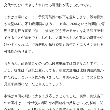
交代のたびに大きく入れ替わる可能性が高まったのです。
これは企業にとって、予見可能性の低下を意味します。設備投資
や大型M&A、不動産開発のように、10年、20年という時間軸で意
思決定を行う事業では、「規制がどう変わるか」をある程度予測
できることが重要です。しかし、人事そのものが政治の影響を受
けやすくなれば、行政解釈や執行姿勢も政権ごとに大きく振れる
可能性があります。
もちろん、政策変更そのものは民主主義では自然なことです。し
かし、従来は「政策は変わっても、制度の運用は比較的連続性が
保たれる」という前提がありました。今回の判決は、その前提を
見直す契機になったと言えるでしょう。
市場は今回の判決に大きく反応しませんでした。実際、判決当日
の米国株は、中東情勢の緩和やAI関連株の反発といった材料に関
心が集まり、この判決単独で大きく売買される展開にはなりませ