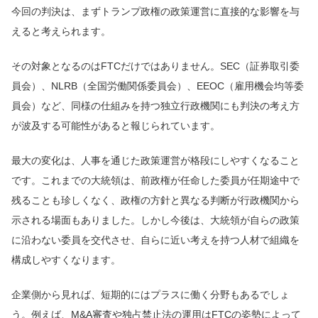
今回の判決は、まずトランプ政権の政策運営に直接的な影響を与
えると考えられます。
その対象となるのはFTCだけではありません。SEC（証券取引委
員会）、NLRB（全国労働関係委員会）、EEOC（雇用機会均等委
員会）など、同様の仕組みを持つ独立行政機関にも判決の考え方
が波及する可能性があると報じられています。
最大の変化は、人事を通じた政策運営が格段にしやすくなること
です。これまでの大統領は、前政権が任命した委員が任期途中で
残ることも珍しくなく、政権の方針と異なる判断が行政機関から
示される場面もありました。しかし今後は、大統領が自らの政策
に沿わない委員を交代させ、自らに近い考えを持つ人材で組織を
構成しやすくなります。
企業側から見れば、短期的にはプラスに働く分野もあるでしょ
う。例えば、M&A審査や独占禁止法の運用はFTCの姿勢によって