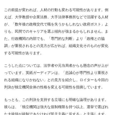
この前提が変われば、人材の行動も変わる可能性があります。例
えば、大学教授や企業法務、大手法律事務所などで活躍する人材
が、「数年後の政権交代で職を失うかもしれない政府ポスト」よ
りも、民間でのキャリアを選ぶ傾向が強まるかもしれません。ま
た、行政機関の内部でも、「専門的な判断」より「政権との協
調」が重視されるとの見方が広がれば、組織文化そのものが変化
する可能性があります。
こうした点については、法学者や元当局者からも懸念の声が上が
っています。英紙ガーディアンは、「忠誠心が専門性より重視さ
れる組織になりかねない」との見方を紹介し、ロイターも今回の
判決が独立機関全体の性格を変える可能性を指摘しています。
もっとも、この判決を支持する立場にも明確な論理があります。
彼らは、「独立機関は強大な規制権限を持つ以上、選挙で選ばれ
た大統領が統制できなければ民主主義に反する」と主張します。