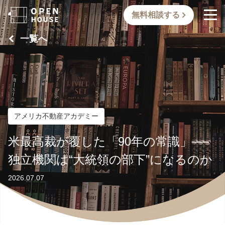
無料相談する
一覧へ
アメリカ不動産アカデミー
米最高裁が覆した「90年の常識」──
独立機関は“大統領の部下”になるのか
2026.07.07