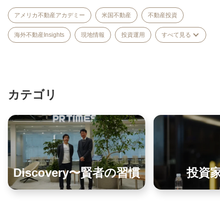
アメリカ不動産アカデミー
米国不動産
不動産投資
海外不動産Insights
現地情報
投資運用
すべて見る
カテゴリ
Discovery〜賢者の習慣
投資