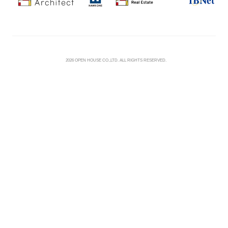
©
2026 OPEN HOUSE CO.,LTD. ALL RIGHTS RESERVED.