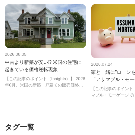
2026.08.05
中古より新築が安い⁉ 米国の住宅に
2026.07.24
起きている価格逆転現象
家と一緒に”ローン
【この記事のポイント（Insights）】 2026
「アサマブル・モー
年6月、米国の新築一戸建ての販売価格中
【この記事のポイント（In
央値は、中古住宅を約10％下回…
マブル・モーゲージで
ともに売り手の金利や
タグ一覧