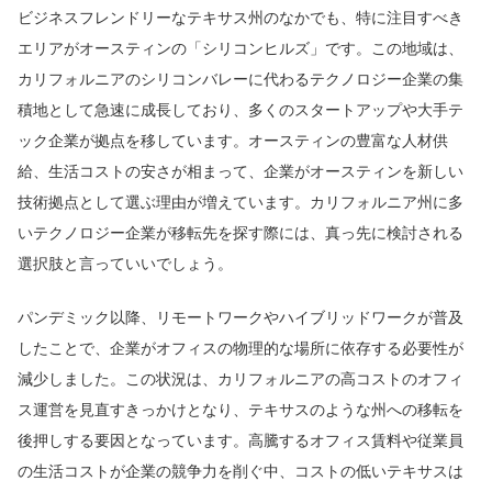
ビジネスフレンドリーなテキサス州のなかでも、特に注目すべき
エリアがオースティンの「シリコンヒルズ」です。この地域は、
カリフォルニアのシリコンバレーに代わるテクノロジー企業の集
積地として急速に成長しており、多くのスタートアップや大手テ
ック企業が拠点を移しています。オースティンの豊富な人材供
給、生活コストの安さが相まって、企業がオースティンを新しい
技術拠点として選ぶ理由が増えています。カリフォルニア州に多
いテクノロジー企業が移転先を探す際には、真っ先に検討される
選択肢と言っていいでしょう。
パンデミック以降、リモートワークやハイブリッドワークが普及
したことで、企業がオフィスの物理的な場所に依存する必要性が
減少しました。この状況は、カリフォルニアの高コストのオフィ
ス運営を見直すきっかけとなり、テキサスのような州への移転を
後押しする要因となっています。高騰するオフィス賃料や従業員
の生活コストが企業の競争力を削ぐ中、コストの低いテキサスは