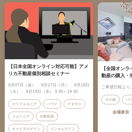
【日本全国オンライン対応可能】アメ
【全国オンラ
リカ不動産個別相談セミナー
動産の購入・
8月07日（金） 、8月17日（月） 、8月18日
ご希望日程より
（火） 、8月19日（水） 9:30～19:30
その他
ハ
カリフォルニア
ハワイ
テキサス
会場参加
ジョージア
分散投資
キャピタルゲイン
インカムゲイン