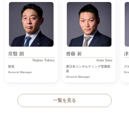
部長
東日本コンサルティング営業部
グ
長
General Manager
Gro
General Manager
一覧を見る