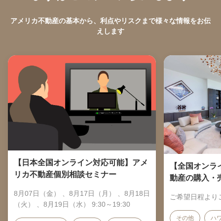
アメリカ不動産の基本から、利点やリスクまで様々な情報をお伝
えします
【日本全国オンライン対応可能】アメ
【全国オンラ
リカ不動産個別相談セミナー
動産の購入・
8月07日（金） 、8月17日（月） 、8月18日
ご希望日程より
（火） 、8月19日（水） 9:30～19:30
その他
ハ