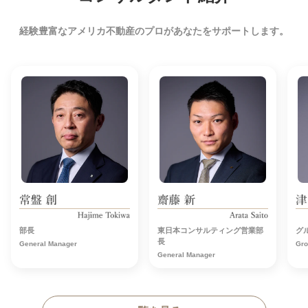
経験豊富なアメリカ不動産のプロがあなたをサポートします。
部長
東日本コンサルティング営業部
グ
長
General Manager
Gro
General Manager