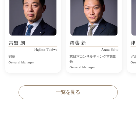
部長
東日本コンサルティング営業部
グ
長
General Manager
Gro
General Manager
一覧を見る