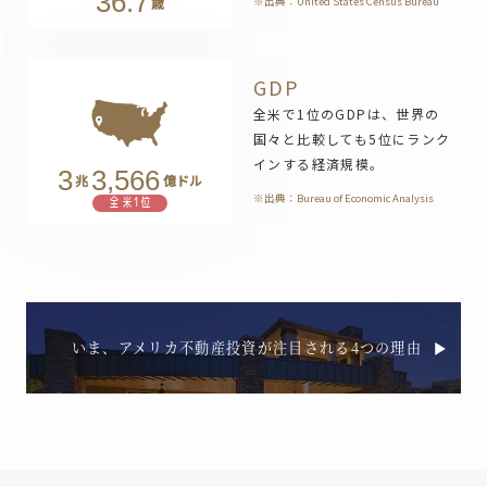
36.7
歳
※出典：United States Census Bureau
GDP
全米で1位のGDPは、世界の
国々と比較しても5位にランク
インする経済規模。
3
3,566
兆
億ドル
※出典：Bureau of Economic Analysis
全米1位
いま、アメリカ不動産投資が注目される4つの理由