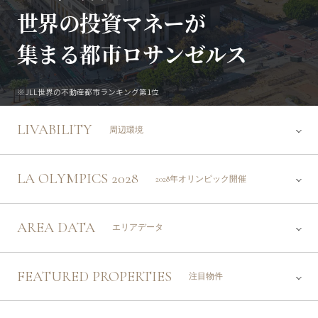
世
界
の
投
資
マ
ネ
ー
が
集
ま
る
都
市
ロ
サ
ン
ゼ
ル
ス
※JLL世界の不動産都市ランキング第1位
周辺環境
2028年オリンピック開催
エリアデータ
注目物件