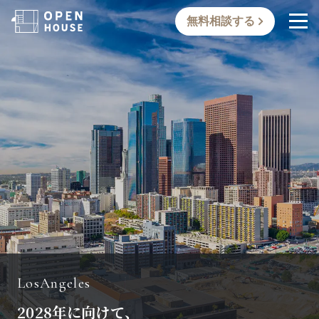
無料相談する
L
o
s
A
n
g
e
e
s
2
0
2
8
年
に
向
け
て
、