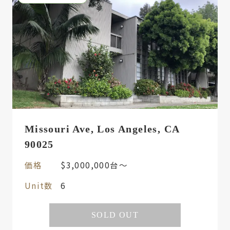
Missouri Ave, Los Angeles, CA
90025
価格
$3,000,000台〜
Unit数
6
SOLD OUT