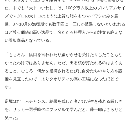
た。中でも「大トロいわし」は、100グラム以上のプレミアムサイ
ズでマグロの大トロのような上質な脂をもつマイワシのみを厳
選。9〜10月の漁獲期でも数千匹に一匹しか遭遇しないといわれる
ほど希少価値の高い逸品で、名だたる料理人からの注文も絶えな
い看板商品となっている。
「もちろん、陰口を言われたり嫌がらせを受けたりしたこともな
かったわけではありません。ただ、出る杭が打たれるのはよくあ
ること。むしろ、何かを指摘されるたびに自分たちのやり方や設
備を見直したので、よりクオリティの高い工場になったほどで
す」
逆境はむしろチャンス。結果を残した者だけが生き残れる厳しさ
を、サッカー選手時代にブラジルで学んだと、藤一郎はさらりと
笑った。