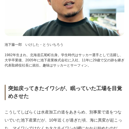
池下藤一郎 いけした・とういちろう
1982年生まれ
、北海道広尾町出身。学生時代はサッカー選手として活躍し、
大学卒業後
、2005年
に池下産業株式会社に入社、11年に29歳で父の跡を継ぎ
代表取締役社長に就任。趣味はサッカーとサーフィン。
突如戻ってきたイワシが、眠っていた工場を目覚
めさせた
こうしてしばらくは水産加工の道をあきらめ、別事業で道をつな
いでいた池下産業だが、10年近くが過ぎた頃、海に異変が起こっ
た。マイワシではなくカタクチイワシが網にかかり始めたのだ。