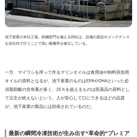
池下産業の本社工場。鉄鋼部門を備える同社は、設備の新設やメンテナンス
を自社内で行うことで高い稼働率を確立している。
一方、マイワシを搾って作るマリンオイルは食用油や飼料添加用
オイルの原料となるが、池下産業のものはEPAやDHAといった必
須脂肪酸の含有量が多く、25％を超えるものは医薬品の原料とし
て注文が絶えないという。人が安心して口にできるほどの品質
が、池下産業の製品には担保されているのだ。
最新の瞬間冷凍技術が生み出す“革命的”プレミア