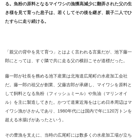
る。魚粉の原料となるマイワシの漁獲高減少に翻弄された父の生
き様を見て育った息子は、若くしてその後を継ぎ、親子二人でひ
たすらに走り続ける。
「親父の背中を見て育つ」とはよく言われる言葉だが、池下藤一
郎にとっては、すぐ隣で共に走る父の横顔こそが道標だった。
藤一郎が社長を務める池下産業は北海道広尾町の水産加工会社
だ。藤一郎の祖父が創業、父藤吉郎が承継し、マイワシを原料と
して飼料となる魚粉（フィッシュミール）や魚油（マリンオイ
ル）を主に製造してきた。かつて道東近海をはじめ日本周辺はマ
イワシ漁がさかんであり、1980年代には国内で年に120万トンを
超える水揚げがあったという。
その豊漁を支えに、当時の広尾町には数多くの水産加工場が立ち