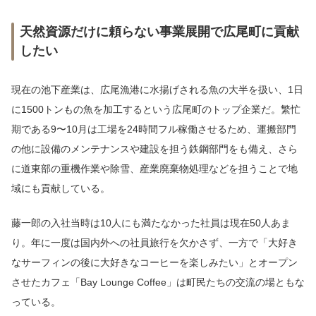
天然資源だけに頼らない事業展開で広尾町に貢献
したい
現在の池下産業は、広尾漁港に水揚げされる魚の大半を扱い、1日
に1500トンもの魚を加工するという広尾町のトップ企業だ。繁忙
期である9〜10月は工場を24時間フル稼働させるため、運搬部門
の他に設備のメンテナンスや建設を担う鉄鋼部門をも備え、さら
に道東部の重機作業や除雪、産業廃棄物処理などを担うことで地
域にも貢献している。
藤一郎の入社当時は10人にも満たなかった社員は現在50人あま
り。年に一度は国内外への社員旅行を欠かさず、一方で「大好き
なサーフィンの後に大好きなコーヒーを楽しみたい」とオープン
させたカフェ「Bay Lounge Coffee」は町民たちの交流の場ともな
っている。