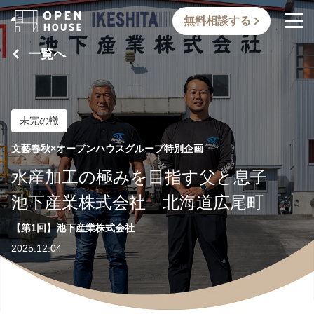
無料相談する
一覧へ
未完の轍
文藝春秋×オープンハウスグループ特別企画
水産加工の極みを目指す父と息子
池下産業株式会社 北海道広尾町
【第1回】池下産業株式会社
2025.12.04