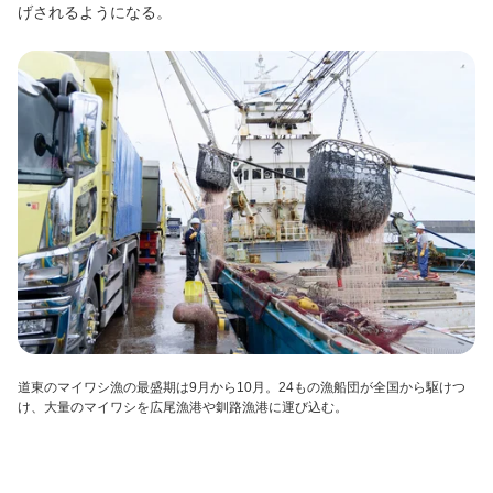
げされるようになる。
道東のマイワシ漁の最盛期は
9
月から
10
月。
24
もの漁船団が全国から駆けつ
け、大量のマイワシを広尾漁港や釧路漁港に運び込む。