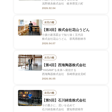
浅野撚糸株式会社 岐阜県安八町
2026.02.04
未完の轍
【第3回】株式会社花山うどん
小麦の家系図まで知り抜く五代目
株式会社花山うどん 群馬県館林市
2026.04.07
未完の轍
【第4回】西海陶器株式会社
“HASAMI”を未来へ発信する
西海陶器株式会社 長崎県波佐見町
2026.06.05
未完の轍
【第5回】石川鋳造株式会社
その重さに、思いを込めて
石川鋳造株式会社 愛知県碧南市