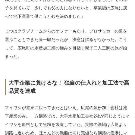
子を見ていて、少しでも父の力になりたいと、卒業後は広尾に戻
って池下産業で働こうと心を決めました」
じつはクラブチームからのオファーもあり、プロサッカーの道を
選ぶこともできた藤一郎だったが、決意は揺るがなかった。こう
して、広尾町の水産加工業の極みを目指す親子二人三脚の旅が始
まった。
大手企業に負けるな！ 独自の仕入れと加工法で高
品質を達成
マイワシが道東に戻ってきたとはいえ、広尾の魚粉加工会社は池
下産業のみ。一方釧路では、大手水産加工会社2社が同じようにマ
イワシを原料として魚粉を製造していた。実際の漁場は広尾より
釧路に近いため、ほとんどの漁船は同じ売値なら釧路の漁港にマ