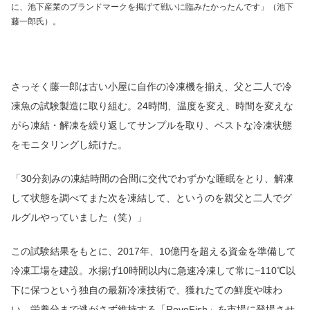
に、池下産業のブランドマークを掲げて戦いに臨みたかったんです」（池下
藤一郎氏）。
さっそく藤一郎は古い小屋に自作の冷凍機を揃え、父と二人で冷
凍魚の試験製造に取り組む。24時間、温度を変え、時間を変えな
がら凍結・解凍を繰り返してサンプルを取り、ベストな冷凍状態
をモニタリングし続けた。
「30分刻みの凍結時間の合間に交代でわずかな睡眠をとり、解凍
して状態を調べてまた次を凍結して、というのを親父と二人でグ
ルグルやっていました（笑）」
この試験結果をもとに、2017年、10億円を超える資金を準備して
冷凍工場を建設。水揚げ10時間以内に急速冷凍して常に−110℃以
下に保つという独自の最新冷凍技術で、獲れたての鮮度や味わ
い、栄養分まで逃がさず維持する「RevoFish」を市場に登場させ