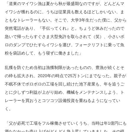
「道東のマイワシ漁は夏から秋が最盛期なのですが、どんどんマ
イワシが獲れるのに、うちは従業員も数えるほどしかいない、ま
ともなトレーラーもない。そこで、大学3年生だった僕に、父から
突然電話があり、『手伝ってくれ』と。ちょうど休みだったので
急いで帰ったらすぐさま大型免許を取らされて（笑）、小さいボ
ロのダンプでひたすらイワシを運び、フォークリフトに乗って魚
粉を袋詰めして、もう寝ずに働きました」
乱獲を防ぐため当初は漁獲制限があったものの、豊漁が続くとそ
の枠も拡大され、2020年の時点で25万トンにまでなった。親子が
不眠不休でボロボロの工場を回し続けた池下産業も、年を追うご
とに少しずつ利益が上がり始め、機械をメンテナンスしよう、ト
レーラーを買おうとコツコツ設備投資を重ねるようになってい
く。
「父が必死で工場をフル稼働させていくうち、当時は年1億円にも
満たなかった売り上げがどんどん急上昇していきました。その様