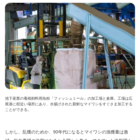
池下産業の養殖飼料用魚粉「フィッシュミール」の加工場と倉庫。工場は広
尾港に程近い場所にあり、水揚げされた新鮮なマイワシをすぐさま加工する
ことができる。
しかし、乱獲のためか、90年代になるとマイワシの漁獲量は激