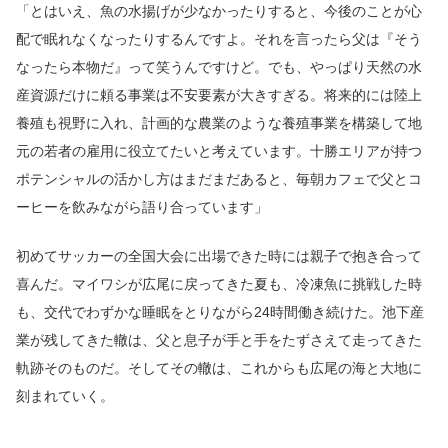
「とはいえ、魚の水揚げが少なかったりすると、今後のことが心
配で眠れなくなったりするんですよ。それを言ったら父は『そう
なったら本物だ』って笑うんですけど。でも、やっぱり天然の水
産資源だけに頼る事業は不安要素が大きすぎる。将来的には陸上
養殖も視野に入れ、計画的な農業のような養殖事業を構築して地
元の若者の雇用に役立てたいと考えています。十勝エリアが持つ
ポテンシャルの活かし方はまだまだあると、毎朝カフェで父とコ
ーヒーを飲みながら語り合っています」
初めてサッカーの全国大会に出場できた時には親子で抱き合って
喜んだ。マイワシが広尾に戻ってきた夏も、冷凍魚に挑戦した時
も、交代でわずかな睡眠をとりながら24時間働き続けた。池下産
業が残してきた轍は、父と息子が手と手をたずさえて走ってきた
軌跡そのものだ。そしてその轍は、これからも広尾の海と大地に
刻まれていく。