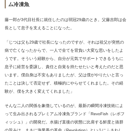
ム冷凍魚
藤一郎が3代目社長に就任したのは弱冠29歳のとき。父藤吉郎は会
長として息子を支えることになった。
「じつは父も29歳で社長になったのですが、それは祖父が突然の
病で亡くなったからで、一人で全てを背負い大変な思いをしたよ
うです。そういう経験から、自分が元気でサポートできるうちに
息子に経営を委譲し、責任と自覚を持たせたいと考えたのだと思
います。僕自身は不安もありましたが、父は僕がやりたいと言っ
たことは決して否定せず、積極的にやらせてくれました。その経
験が、僕を大きく変えてくれました」
そんな二人の関係を象徴しているのが、最新の瞬間冷凍技術によ
って生み出されるプレミアム冷凍魚ブランド「RevoFish（レボフ
ィッシュ）」の開発だ。水揚げ直後の状態に比肩する鮮度と抜群
の旨みは、まさに漁業界の革命（Revolution）というにふさわし