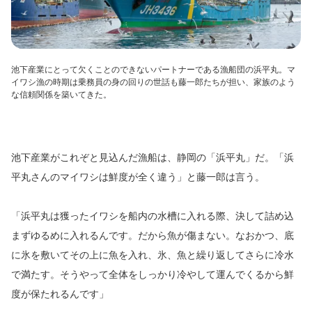
池下産業にとって欠くことのできないパートナーである漁船団の浜平丸。マ
イワシ漁の時期は乗務員の身の回りの世話も藤一郎たちが担い、家族のよう
な信頼関係を築いてきた。
池下産業がこれぞと見込んだ漁船は、静岡の「浜平丸」だ。「浜
平丸さんのマイワシは鮮度が全く違う」と藤一郎は言う。
「浜平丸は獲ったイワシを船内の水槽に入れる際、決して詰め込
まずゆるめに入れるんです。だから魚が傷まない。なおかつ、底
に氷を敷いてその上に魚を入れ、氷、魚と繰り返してさらに冷水
で満たす。そうやって全体をしっかり冷やして運んでくるから鮮
度が保たれるんです」