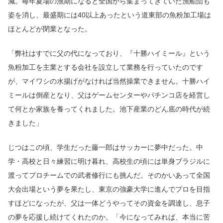
減。毎年夏場の漁期になると全国から集まってきていた漁船団も
姿を消し、最盛期には40以上あったという道東部の魚粉加工場は
ほとんどが閉業となった。
「弊社はすでに父の代になっており、『十勝ハイミール』という
魚粉加工を主業とする会社を設立して業務を行っていたのです
が、マイワシの水揚げがなければ当然操業できません。十勝ハイ
ミールは倒産となり、父はゲームセンターやパチンコ店を経営し
て何とか家族を養ってくれました。池下産業のどん底の時代が続
きました」
じつはこの頃、学生だった藤一郎はサッカーに夢中だった。中
学・高校と日々練習に明け暮れ、高校生の頃には単身ブラジルに
渡ってプロチームでの武者修行にも挑んだ。そのかいあって全国
大会出場という夢を果たし、東京の強豪大学に進んでプロを目指
すほどになったが、父は一体どうやってその資金を調達し、息子
の夢を応援し続けてくれたのか。「今になってみれば、本当に苦