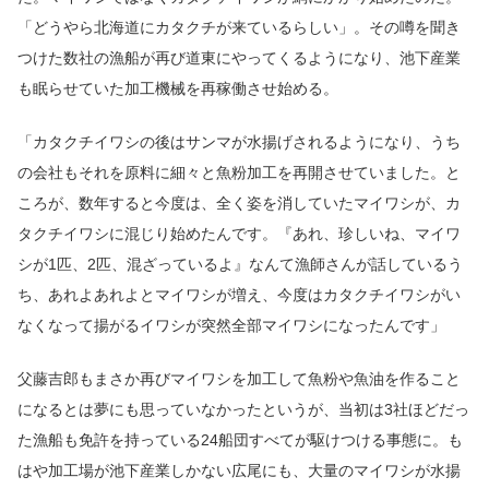
「どうやら北海道にカタクチが来ているらしい」。その噂を聞き
つけた数社の漁船が再び道東にやってくるようになり、池下産業
も眠らせていた加工機械を再稼働させ始める。
「カタクチイワシの後はサンマが水揚げされるようになり、うち
の会社もそれを原料に細々と魚粉加工を再開させていました。と
ころが、数年すると今度は、全く姿を消していたマイワシが、カ
タクチイワシに混じり始めたんです。『あれ、珍しいね、マイワ
シが1匹、2匹、混ざっているよ』なんて漁師さんが話しているう
ち、あれよあれよとマイワシが増え、今度はカタクチイワシがい
なくなって揚がるイワシが突然全部マイワシになったんです」
父藤吉郎もまさか再びマイワシを加工して魚粉や魚油を作ること
になるとは夢にも思っていなかったというが、当初は3社ほどだっ
た漁船も免許を持っている24船団すべてが駆けつける事態に。も
はや加工場が池下産業しかない広尾にも、大量のマイワシが水揚