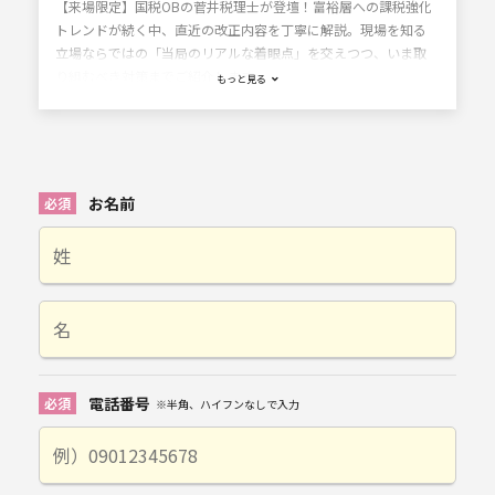
【来場限定】国税OBの菅井税理士が登壇！富裕層への課税強化
トレンドが続く中、直近の改正内容を丁寧に解説。現場を知る
立場ならではの「当局のリアルな着眼点」を交えつつ、いま取
り組むべき対策までご紹介します。
もっと見る
お名前
電話番号
※半角、ハイフンなしで入力