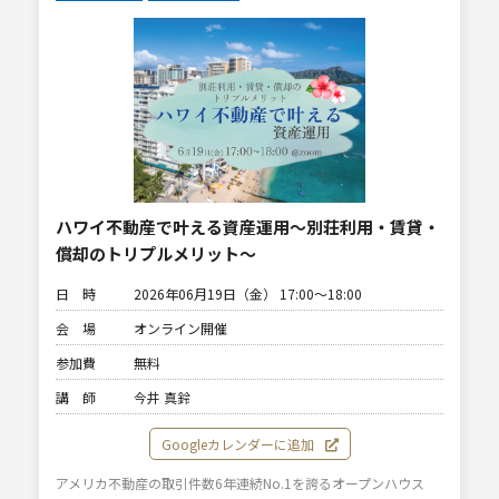
ハワイ不動産で叶える資産運用～別荘利用・賃貸・
償却のトリプルメリット～
日 時
2026年06月19日（金） 17:00〜18:00
会 場
オンライン開催
参加費
無料
講 師
今井 真鈴
Googleカレンダーに追加
アメリカ不動産の取引件数6年連続No.1を誇るオープンハウス